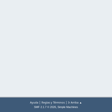
|
|
Ayuda
Reglas y Términos
Ir Arriba ▲
,
SMF 2.1.7 © 2026
Simple Machines