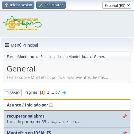
Iniciar sesión
Registrarse
Menú Principal
ForumMontefrio
Relacionado con Montefrío...
General
►
►
General
Temas sobre Montefrío, política local, eventos, fiestas...
2
...
57
Páginas
1
IR ABAJO
Asunto
/
Iniciado por
recuperar palabras
Iniciado por
meme55
1
2
...
14
Páginas
Montefrio en IDEAL.ES