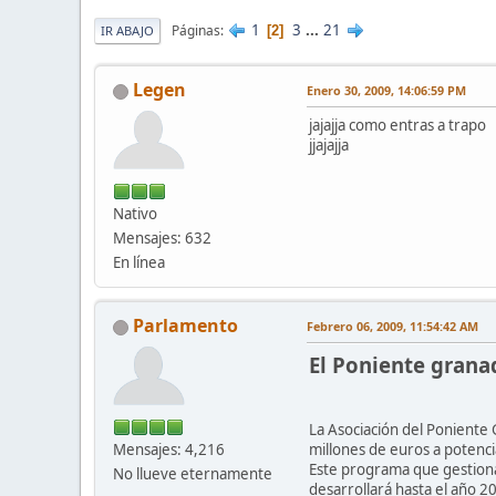
1
3
...
21
Páginas
2
IR ABAJO
Legen
Enero 30, 2009, 14:06:59 PM
jajajja como entras a trapo
jjajajja
Nativo
Mensajes: 632
En línea
Parlamento
Febrero 06, 2009, 11:54:42 AM
El Poniente granad
La Asociación del Poniente 
Mensajes: 4,216
millones de euros a potenci
Este programa que gestiona
No llueve eternamente
desarrollará hasta el año 2