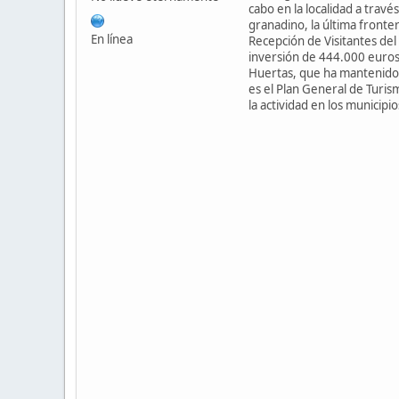
cabo en la localidad a travé
granadino, la última fronte
En línea
Recepción de Visitantes de
inversión de 444.000 euros
Huertas, que ha mantenido u
es el Plan General de Turis
la actividad en los municipi