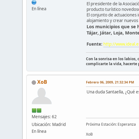
El presidente de la Asociac
En línea
producto turístico novedoso,
El conjunto de actuaciones i
alojamiento y crear nuevos
Los municipios que se 
Tájar, Játar, Loja, Mont
Fuente:
http://www.ideal.
Con la sonrisa en los labios,
complicarte la vida, hacerte
XoB
Febrero 06, 2009, 21:32:34 PM
Una duda Santaella, ¿Qué e
Mensajes: 62
Ubicación: Madrid
Próxima Estación: Esperanza
En línea
XoB