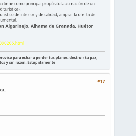
a tiene como principal propósito la «creación de un
d turística».
rístico de interior y de calidad, ampliar la oferta de
numental.
son Algarinejo, Alhama de Granada, Huétor
0090206.html
roviso para echar a perder tus planes, destruir tu paz,
tos y sin razón. Estupidamente
#17
a...