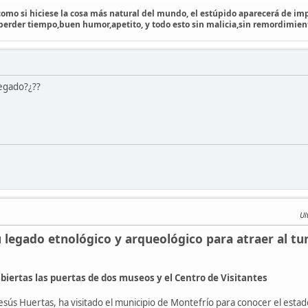
 como si hiciese la cosa más natural del mundo, el estúpido aparecerá de imp
 perder tiempo,buen humor,apetito, y todo esto sin malicia,sin remordimien
legado?¿??
Ul
 legado etnológico y arqueológico para atraer al tu
abiertas las puertas de dos museos y el Centro de Visitantes
esús Huertas, ha visitado el municipio de Montefrío para conocer el estad