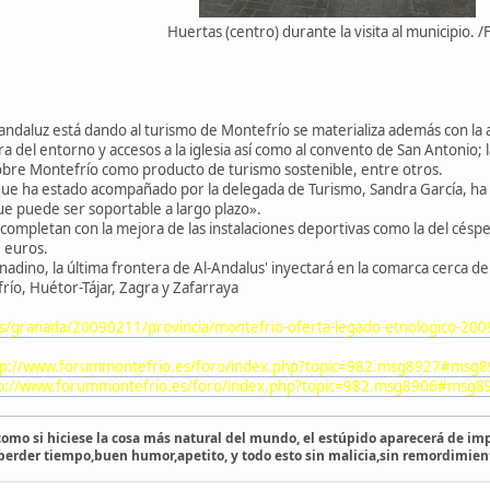
Huertas (centro) durante la visita al municipio. /F.
 andaluz está dando al turismo de Montefrío se materializa además con la
a del entorno y accesos a la iglesia así como al convento de San Antonio; l
sobre Montefrío como producto de turismo sostenible, entre otros.
que ha estado acompañado por la delegada de Turismo, Sandra García, ha 
que puede ser soportable a largo plazo».
completan con la mejora de las instalaciones deportivas como la del césped
 euros.
anadino, la última frontera de Al-Andalus' inyectará en la comarca cerca d
frío, Huétor-Tájar, Zagra y Zafarraya
es/granada/20090211/provincia/montefrio-oferta-legado-etnologico-20
tp://www.forummontefrio.es/foro/index.php?topic=982.msg8927#msg
p://www.forummontefrio.es/foro/index.php?topic=982.msg8906#msg8
 como si hiciese la cosa más natural del mundo, el estúpido aparecerá de imp
 perder tiempo,buen humor,apetito, y todo esto sin malicia,sin remordimien