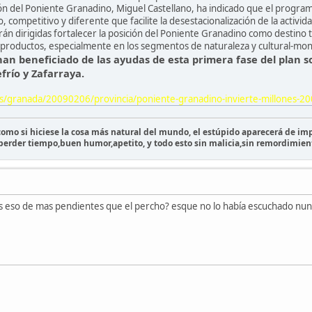
ión del Poniente Granadino, Miguel Castellano, ha indicado que el program
 competitivo y diferente que facilite la desestacionalización de la activida
rán dirigidas fortalecer la posición del Poniente Granadino como destino tu
 productos, especialmente en los segmentos de naturaleza y cultural-mo
han beneficiado de las ayudas de esta primera fase del plan 
efrío y Zafarraya.
es/granada/20090206/provincia/poniente-granadino-invierte-millones-2
 como si hiciese la cosa más natural del mundo, el estúpido aparecerá de imp
 perder tiempo,buen humor,apetito, y todo esto sin malicia,sin remordimien
s eso de mas pendientes que el percho? esque no lo había escuchado nunc