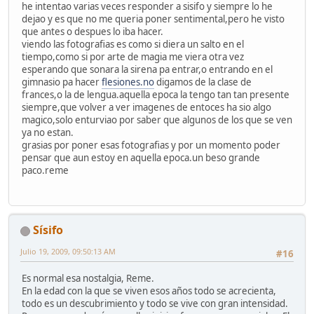
he intentao varias veces responder a sisifo y siempre lo he
dejao y es que no me queria poner sentimental,pero he visto
que antes o despues lo iba hacer.
viendo las fotografias es como si diera un salto en el
tiempo,como si por arte de magia me viera otra vez
esperando que sonara la sirena pa entrar,o entrando en el
gimnasio pa hacer
flesiones.no
digamos de la clase de
frances,o la de lengua.aquella epoca la tengo tan tan presente
siempre,que volver a ver imagenes de entoces ha sio algo
magico,solo enturviao por saber que algunos de los que se ven
ya no estan.
grasias por poner esas fotografias y por un momento poder
pensar que aun estoy en aquella epoca.un beso grande
paco.reme
Sísifo
Julio 19, 2009, 09:50:13 AM
#16
Es normal esa nostalgia, Reme.
En la edad con la que se viven esos años todo se acrecienta,
todo es un descubrimiento y todo se vive con gran intensidad.