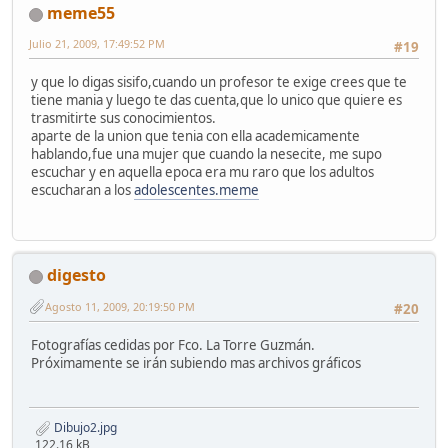
meme55
Julio 21, 2009, 17:49:52 PM
#19
y que lo digas sisifo,cuando un profesor te exige crees que te
tiene mania y luego te das cuenta,que lo unico que quiere es
trasmitirte sus conocimientos.
aparte de la union que tenia con ella academicamente
hablando,fue una mujer que cuando la nesecite, me supo
escuchar y en aquella epoca era mu raro que los adultos
escucharan a los
adolescentes.meme
digesto
Agosto 11, 2009, 20:19:50 PM
#20
Fotografías cedidas por Fco. La Torre Guzmán.
Próximamente se irán subiendo mas archivos gráficos
Dibujo2.jpg
122.16 kB