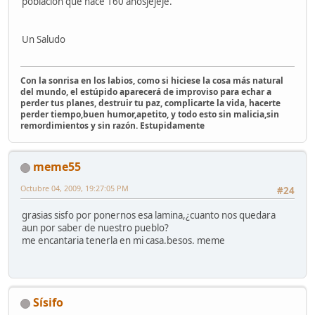
población que hace 160 añosjejeje.
Un Saludo
Con la sonrisa en los labios, como si hiciese la cosa más natural
del mundo, el estúpido aparecerá de improviso para echar a
perder tus planes, destruir tu paz, complicarte la vida, hacerte
perder tiempo,buen humor,apetito, y todo esto sin malicia,sin
remordimientos y sin razón. Estupidamente
meme55
Octubre 04, 2009, 19:27:05 PM
#24
grasias sisfo por ponernos esa lamina,¿cuanto nos quedara
aun por saber de nuestro pueblo?
me encantaria tenerla en mi casa.besos. meme
Sísifo