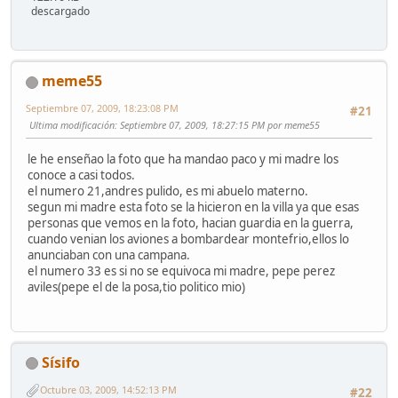
descargado
meme55
Septiembre 07, 2009, 18:23:08 PM
#21
Ultima modificación
: Septiembre 07, 2009, 18:27:15 PM por meme55
le he enseñao la foto que ha mandao paco y mi madre los
conoce a casi todos.
el numero 21,andres pulido, es mi abuelo materno.
segun mi madre esta foto se la hicieron en la villa ya que esas
personas que vemos en la foto, hacian guardia en la guerra,
cuando venian los aviones a bombardear montefrio,ellos lo
anunciaban con una campana.
el numero 33 es si no se equivoca mi madre, pepe perez
aviles(pepe el de la posa,tio politico mio)
Sísifo
Octubre 03, 2009, 14:52:13 PM
#22