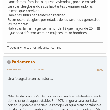
llamaríamos "familias" o, quizás "viviendas", porque en cada
casa van desglosando a sus habitantes y enumerando las
"almas" que conviven.
Había casi 8000 habitantes en realidad.
Es curioso el desglose por edades de los varones y general de
las "hembras".
Había casi la misma gente menor de 18 que mayor de 25 ¡¡¡ !!!
¡Qué poca diferencia!: 3935 mujeres, 3938 hombres.
Tropezar y no caer es adelantar camino
Parlamento
Febrero 19, 2010, 12:53:04 PM
#26
Una fotografía con su historia.
"Manifestación en Montefrío para reivindicar el abastecimiento
domiciliario de agua potable. En 1978 ninguna casa contaba
con agua potable y había que recoger el agua transportándola
desde las fuentes públicas en cántaros, cubetas, pipotes... Otra