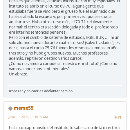
Pero es que además, aquellos inicios fueron muy especiales. El
instituto se abrió en el curso 69-70; alguna gente que
estudiaba fuera se vino pero el grueso fue el alumnado que
había acabado la escuela y, por primera vez, podía estudiar
aquí sin irse. Hubo otro curso más, el 70-71 relativamente
normal; el centro era sección delegada y todo el profesorado
era interino (entonces penenes).
Pero con el cambio de sistema de estudios, EGB, BUP, ... ¡ni un
solo alumno nuevo durante cuatro cursos! (salvo traslados); es
decir, hasta el curso 75-76 fuimos los mismos alumnos un año
tras otro y no hubo grupos nuevos. Muchos profesores,
además, repitieron destino varios cursos.
¿Cómo no vamos a considerar nuestro el instituto? ¿Cómo no
vamos a ponernos sentimentales?
Un abrazo.
Tropezar y no caer es adelantar camino
meme55
Julio 19, 2009, 10:38:59 AM
#17
hola paco;aproposito del instituto,tu sabes algo de la directora