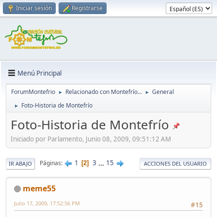
Iniciar sesión
Registrarse
Menú Principal
ForumMontefrio
Relacionado con Montefrío...
General
►
►
Foto-Historia de Montefrío
►
Foto-Historia de Montefrío
Iniciado por Parlamento, Junio 08, 2009, 09:51:12 AM
1
3
...
15
Páginas
2
IR ABAJO
ACCIONES DEL USUARIO
meme55
Julio 17, 2009, 17:52:56 PM
#15