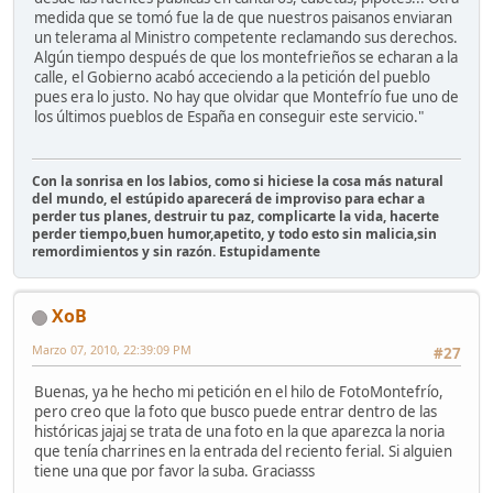
medida que se tomó fue la de que nuestros paisanos enviaran
un telerama al Ministro competente reclamando sus derechos.
Algún tiempo después de que los montefrieños se echaran a la
calle, el Gobierno acabó acceciendo a la petición del pueblo
pues era lo justo. No hay que olvidar que Montefrío fue uno de
los últimos pueblos de España en conseguir este servicio."
Con la sonrisa en los labios, como si hiciese la cosa más natural
del mundo, el estúpido aparecerá de improviso para echar a
perder tus planes, destruir tu paz, complicarte la vida, hacerte
perder tiempo,buen humor,apetito, y todo esto sin malicia,sin
remordimientos y sin razón. Estupidamente
XoB
Marzo 07, 2010, 22:39:09 PM
#27
Buenas, ya he hecho mi petición en el hilo de FotoMontefrío,
pero creo que la foto que busco puede entrar dentro de las
históricas jajaj se trata de una foto en la que aparezca la noria
que tenía charrines en la entrada del reciento ferial. Si alguien
tiene una que por favor la suba. Graciasss