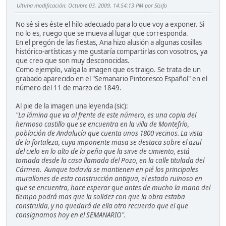
Ultima modificación
: Octubre 03, 2009, 14:54:13 PM por Sísifo
No sé si es éste el hilo adecuado para lo que voy a exponer. Si
no lo es, ruego que se mueva al lugar que corresponda.
En el pregón de las fiestas, Ana hizo alusión a algunas cosillas
histórico-artísticas y me gustaría compartirlas con vosotros, ya
que creo que son muy desconocidas.
Como ejemplo, valga la imagen que os traigo. Se trata de un
grabado aparecido en el "Semanario Pintoresco Español" en el
número del 11 de marzo de 1849.
Al pie de la imagen una leyenda (sic):
"La lámina que va al frente de este número, es una copia del
hermoso castillo que se encuentra en la villa de Montefrío,
población de Andalucía que cuenta unos 1800 vecinos. La vista
de la fortaleza, cuya imponente masa se destaca sobre el azul
del cielo en lo alto de la peña que la sirve de cimiento, está
tomada desde la casa llamada del Pozo, en la calle titulada del
Cármen. Aunque todavía se mantienen en pié los principales
murallones de esta construcción antigua, el estado ruinoso en
que se encuentra, hace esperar que antes de mucho la mano del
tiempo podrá mas que la solidez con que la obra estaba
construida, y no quedará de ella otro recuerdo que el que
consignamos hoy en el SEMANARIO".