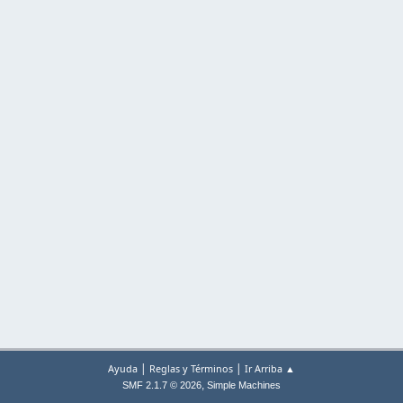
|
|
Ayuda
Reglas y Términos
Ir Arriba ▲
,
SMF 2.1.7 © 2026
Simple Machines