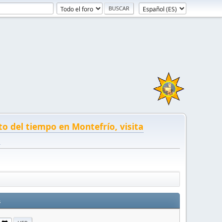
to del tiempo en Montefrío, visita
!
s