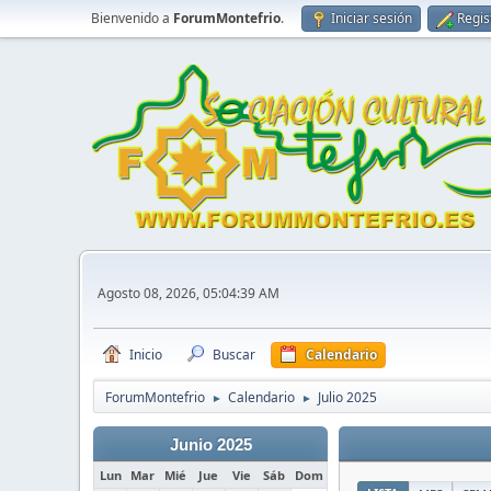
Bienvenido a
ForumMontefrio
.
Iniciar sesión
Regis
Agosto 08, 2026, 05:04:39 AM
Inicio
Buscar
Calendario
ForumMontefrio
Calendario
Julio 2025
►
►
Junio 2025
Lun
Mar
Mié
Jue
Vie
Sáb
Dom