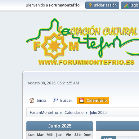
Bienvenido a
ForumMontefrio
.
Iniciar sesión
Regis
Agosto 08, 2026, 05:21:25 AM
Inicio
Buscar
Calendario
ForumMontefrio
Calendario
Julio 2025
►
►
Junio 2025
Lun
Mar
Mié
Jue
Vie
Sáb
Dom