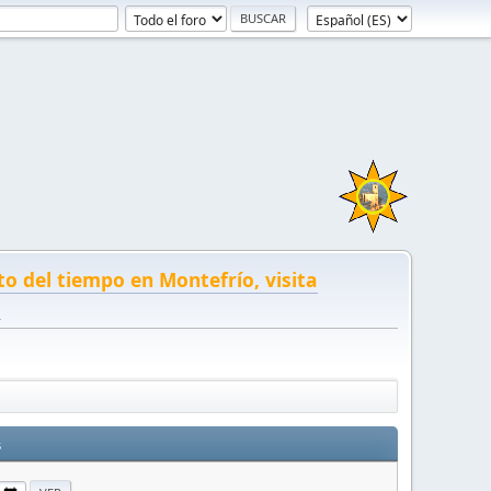
to del tiempo en Montefrío, visita
!
s