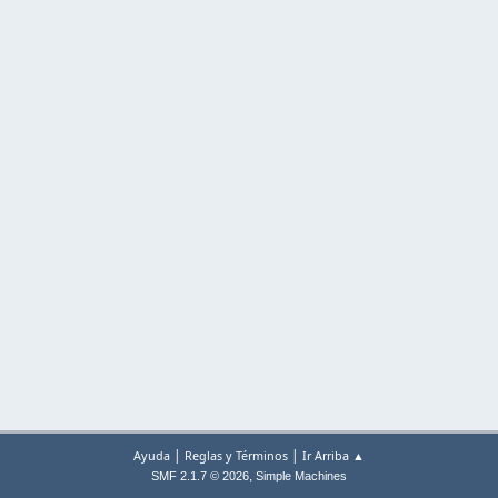
|
|
Ayuda
Reglas y Términos
Ir Arriba ▲
,
SMF 2.1.7 © 2026
Simple Machines