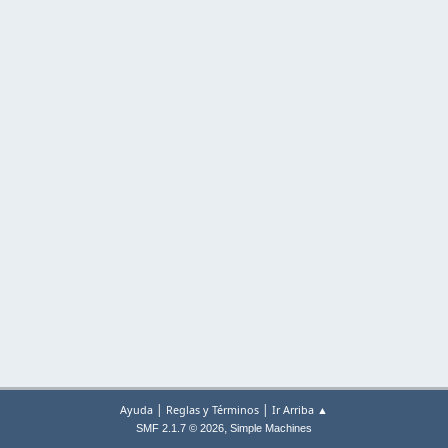
|
|
Ayuda
Reglas y Términos
Ir Arriba ▲
,
SMF 2.1.7 © 2026
Simple Machines