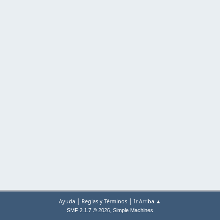
|
|
Ayuda
Reglas y Términos
Ir Arriba ▲
,
SMF 2.1.7 © 2026
Simple Machines