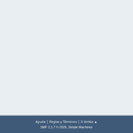
|
|
Ayuda
Reglas y Términos
Ir Arriba ▲
,
SMF 2.1.7 © 2026
Simple Machines