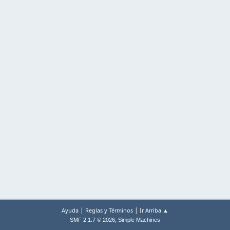
|
|
Ayuda
Reglas y Términos
Ir Arriba ▲
,
SMF 2.1.7 © 2026
Simple Machines