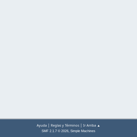
|
|
Ayuda
Reglas y Términos
Ir Arriba ▲
,
SMF 2.1.7 © 2026
Simple Machines