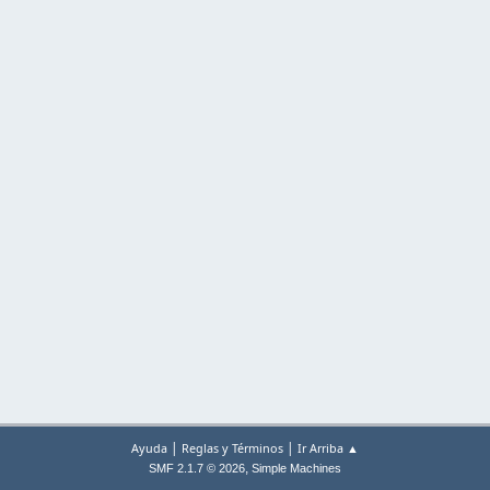
|
|
Ayuda
Reglas y Términos
Ir Arriba ▲
,
SMF 2.1.7 © 2026
Simple Machines