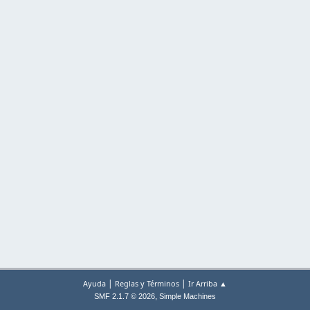
|
|
Ayuda
Reglas y Términos
Ir Arriba ▲
,
SMF 2.1.7 © 2026
Simple Machines