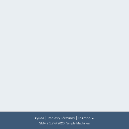
|
|
Ayuda
Reglas y Términos
Ir Arriba ▲
,
SMF 2.1.7 © 2026
Simple Machines