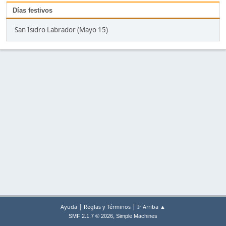
Días festivos
San Isidro Labrador (Mayo 15)
|
|
Ayuda
Reglas y Términos
Ir Arriba ▲
,
SMF 2.1.7 © 2026
Simple Machines