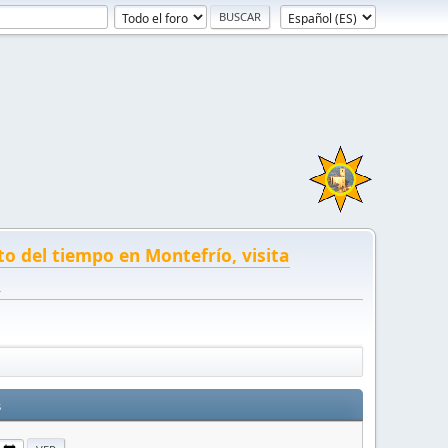
to del tiempo en Montefrío, visita
!
s