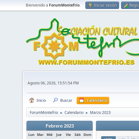
Bienvenido a
ForumMontefrio
.
Iniciar sesión
Regis
Agosto 06, 2026, 15:51:54 PM
Inicio
Buscar
Calendario
ForumMontefrio
Calendario
Marzo 2023
►
►
Febrero 2023
Lun
Mar
Mié
Jue
Vie
Sáb
Dom