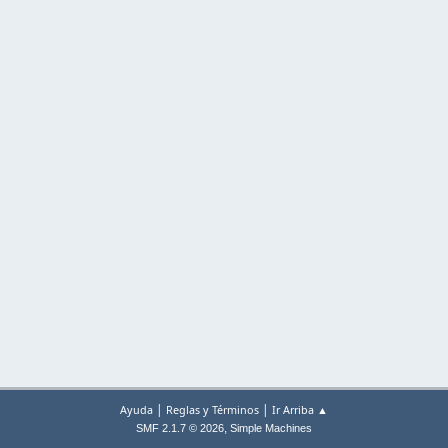
|
|
Ayuda
Reglas y Términos
Ir Arriba ▲
,
SMF 2.1.7 © 2026
Simple Machines