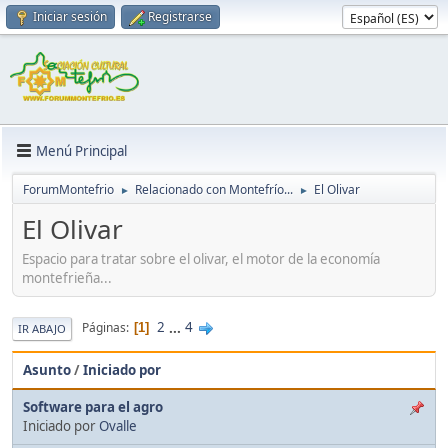
Iniciar sesión
Registrarse
Menú Principal
ForumMontefrio
Relacionado con Montefrío...
El Olivar
►
►
El Olivar
Espacio para tratar sobre el olivar, el motor de la economía
montefrieña...
2
...
4
Páginas
1
IR ABAJO
Asunto
/
Iniciado por
Software para el agro
Iniciado por
Ovalle