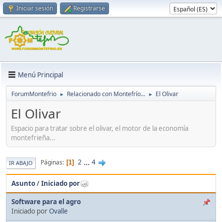
Iniciar sesión
Registrarse
Menú Principal
ForumMontefrio
Relacionado con Montefrío...
El Olivar
►
►
El Olivar
Espacio para tratar sobre el olivar, el motor de la economía
montefrieña...
2
...
4
Páginas
1
IR ABAJO
Asunto
/
Iniciado por
Software para el agro
Iniciado por
Ovalle