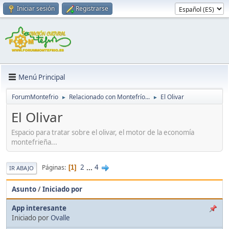
Iniciar sesión
Registrarse
Menú Principal
ForumMontefrio
Relacionado con Montefrío...
El Olivar
►
►
El Olivar
Espacio para tratar sobre el olivar, el motor de la economía
montefrieña...
2
...
4
Páginas
1
IR ABAJO
Asunto
/
Iniciado por
App interesante
Iniciado por
Ovalle