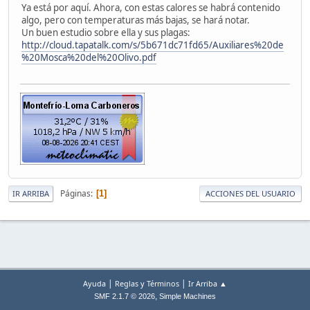
Ya está por aquí. Ahora, con estas calores se habrá contenido
algo, pero con temperaturas más bajas, se hará notar.
Un buen estudio sobre ella y sus plagas:
http://cloud.tapatalk.com/s/5b671dc71fd65/Auxiliares%20de
%20Mosca%20del%20Olivo.pdf
Páginas
1
IR ARRIBA
ACCIONES DEL USUARIO
|
|
Ayuda
Reglas y Términos
Ir Arriba ▲
,
SMF 2.1.7 © 2026
Simple Machines