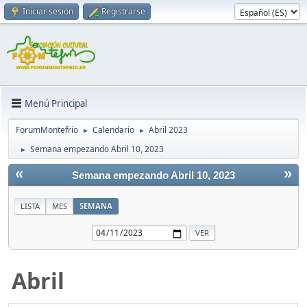
Iniciar sesión
Registrarse
Menú Principal
ForumMontefrio
Calendario
Abril 2023
►
►
Semana empezando Abril 10, 2023
►
«
»
Semana empezando Abril 10, 2023
LISTA
MES
SEMANA
Abril