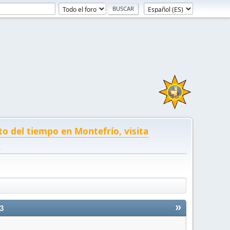
to del tiempo en Montefrío, visita
!
»
3