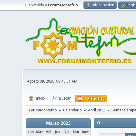
Bienvenido a
ForumMontefrio
.
Iniciar sesión
Regis
Agosto 09, 2026, 09:48:51 AM
Inicio
Buscar
Calendario
ForumMontefrio
Calendario
Abril 2023
Semana empez
►
►
►
«
Marzo 2023
Lun
Mar
Mié
Jue
Vie
Sáb
Dom