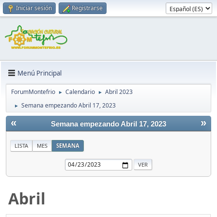
Iniciar sesión
Registrarse
Menú Principal
ForumMontefrio
Calendario
Abril 2023
►
►
Semana empezando Abril 17, 2023
►
«
»
Semana empezando Abril 17, 2023
LISTA
MES
SEMANA
Abril