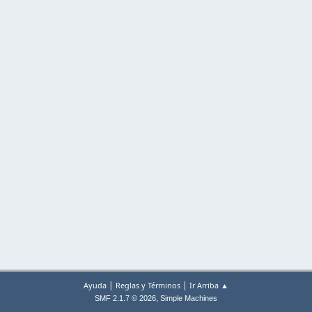
|
|
Ayuda
Reglas y Términos
Ir Arriba ▲
,
SMF 2.1.7 © 2026
Simple Machines