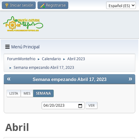
Iniciar sesión
Registrarse
Menú Principal
ForumMontefrio
Calendario
Abril 2023
►
►
Semana empezando Abril 17, 2023
►
«
»
Semana empezando Abril 17, 2023
LISTA
MES
SEMANA
Abril