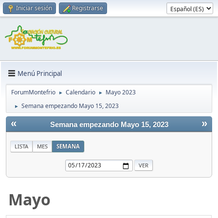
Iniciar sesión
Registrarse
Menú Principal
ForumMontefrio
Calendario
Mayo 2023
►
►
Semana empezando Mayo 15, 2023
►
«
»
Semana empezando Mayo 15, 2023
LISTA
MES
SEMANA
Mayo