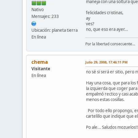
maneja con una soltura que
Nativo
felicidades cristinas,
Mensajes: 233
ay
ves?
no, que eso era ayer...
Ubicación: planeta tierra
En línea
Por la libertad consecuente...
chema
Julio 29, 2008, 17:46:11 PM
Visitante
no sé si será er sitio, pero
En línea
Hay una cosa, que para los 
la izquierda que coger para
empalmó rectico y casi acab
menos estas cosillas.
Por todo ello propongo, en 
cartelillo que indique que el 
Po ale... Saludos mozuelos!!