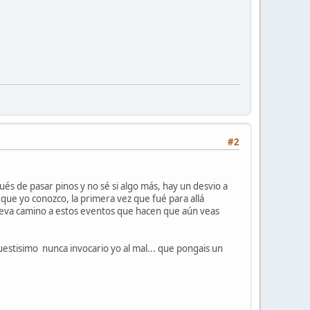
#2
s de pasar pinos y no sé si algo más, hay un desvio a
 que yo conozco, la primera vez que fué para allá
 lleva camino a estos eventos que hacen que aún veas
uestisimo nunca invocario yo al mal... que pongais un