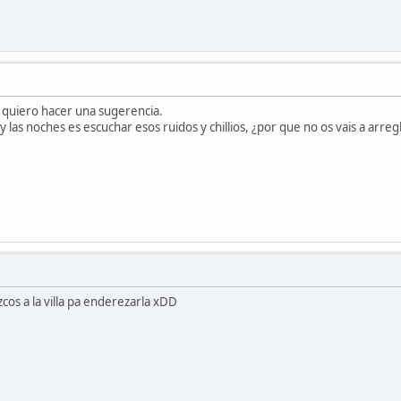
a quiero hacer una sugerencia.
 las noches es escuchar esos ruidos y chillios, ¿por que no os vais a arregla
.
zcos a la villa pa enderezarla xDD