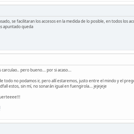
ado, se facilitaran los accesos en la medida de lo posible, en todos los a
ias apuntado queda
 carculao.. pero bueno... por si acaso...
e todo no podamos ir, pero allí estaremos, justo entre el mindo y el prego
ndfall estos, sin mí, no sonarán igual en fuengirola... jejejeje
uerteeee!!!
l