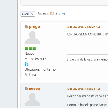
2
3
Páginas
1
IR ABAJO
prego
Julio 25, 2008, 04:23:27 AM
ESPERO SEAN CONSTRUCTIV
Nativo
Mensajes: 547
al cielo ni de lejos.... al infiern
Ubicación: montefrio
En línea
eeeea
Julio 25, 2008, 14:53:38 PM
Perdonar mi post: Pero es q
Como lo haceis pa no liars