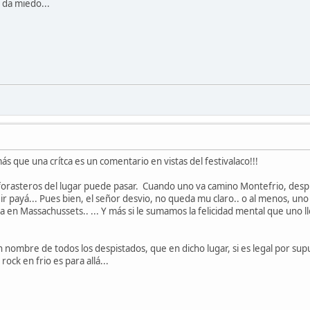
 da miedo...
 más que una crítca es un comentario en vistas del festivalaco!!!
forasteros del lugar puede pasar. Cuando uno va camino Montefrio, despué
 ir payá... Pues bien, el señor desvio, no queda mu claro.. o al menos, uno
a en Massachussets.. ... Y más si le sumamos la felicidad mental que uno
nombre de todos los despistados, que en dicho lugar, si es legal por sup
rock en frio es para allá...