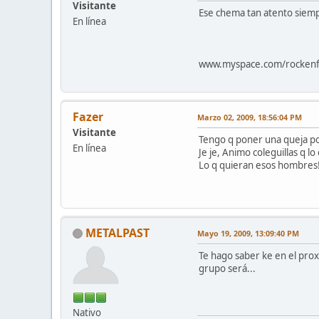
Visitante
Ese chema tan atento siempr
En línea
www.myspace.com/rockenfr
Fazer
Marzo 02, 2009, 18:56:04 PM
Visitante
Tengo q poner una queja por
En línea
Je je, Animo coleguillas q 
Lo q quieran esos hombres!
METALPAST
Mayo 19, 2009, 13:09:40 PM
Te hago saber ke en el pro
grupo será...
Nativo