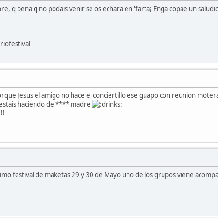
e, q pena q no podais venir se os echara en 'farta¡ Enga copae un salud
iofestival
que Jesus el amigo no hace el conciertillo ese guapo con reunion motera
lo estais haciendo de **** madre
!!
ximo festival de maketas 29 y 30 de Mayo uno de los grupos viene acomp