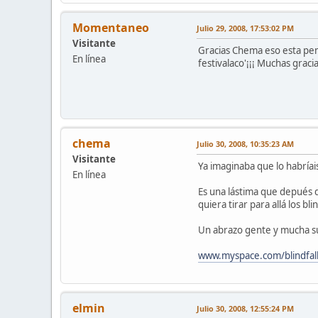
Momentaneo
Julio 29, 2008, 17:53:02 PM
Visitante
Gracias Chema eso esta pens
En línea
festivalaco'¡¡¡ Muchas grac
chema
Julio 30, 2008, 10:35:23 AM
Visitante
Ya imaginaba que lo habríais
En línea
Es una lástima que depués d
quiera tirar para allá los bli
Un abrazo gente y mucha s
www.myspace.com/blindfal
elmin
Julio 30, 2008, 12:55:24 PM