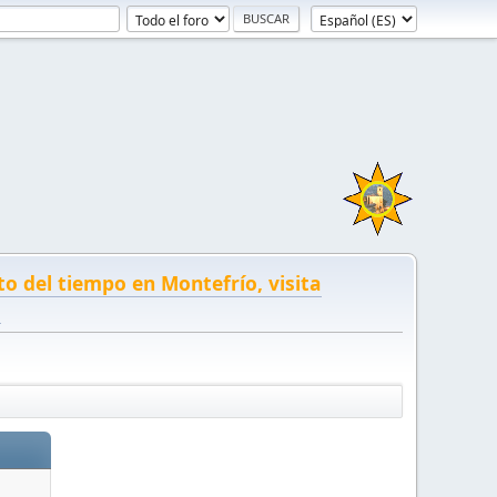
to del tiempo en Montefrío, visita
!