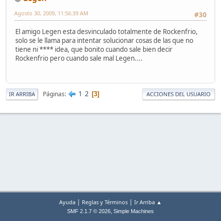
Agosto 30, 2009, 11:56:39 AM
#30
El amigo Legen esta desvinculado totalmente de Rockenfrio,
solo se le llama para intentar solucionar cosas de las que no
tiene ni **** idea, que bonito cuando sale bien decir
Rockenfrio pero cuando sale mal Legen....
1
2
Páginas
3
IR ARRIBA
ACCIONES DEL USUARIO
|
|
Ayuda
Reglas y Términos
Ir Arriba ▲
,
SMF 2.1.7 © 2026
Simple Machines