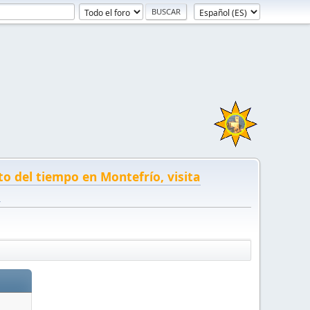
to del tiempo en Montefrío, visita
!