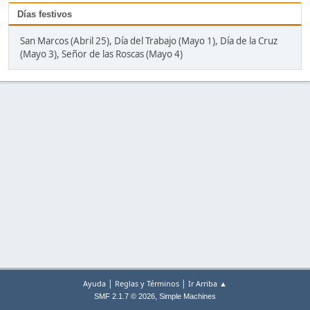
Días festivos
San Marcos (Abril 25), Día del Trabajo (Mayo 1), Día de la Cruz
(Mayo 3), Señor de las Roscas (Mayo 4)
|
|
Ayuda
Reglas y Términos
Ir Arriba ▲
,
SMF 2.1.7 © 2026
Simple Machines