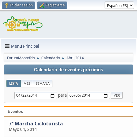
Iniciar sesión
Registrarse
Menú Principal
ForumMontefrio
Calendario
Abril 2014
►
►
Calendario de eventos próximos
LISTA
MES
SEMANA
para
Eventos
7ª Marcha Cicloturista
Mayo 04, 2014