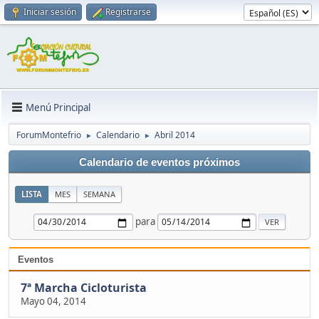
Iniciar sesión
Registrarse
Menú Principal
ForumMontefrio
Calendario
Abril 2014
►
►
Calendario de eventos próximos
LISTA
MES
SEMANA
para
Eventos
7ª Marcha Cicloturista
Mayo 04, 2014