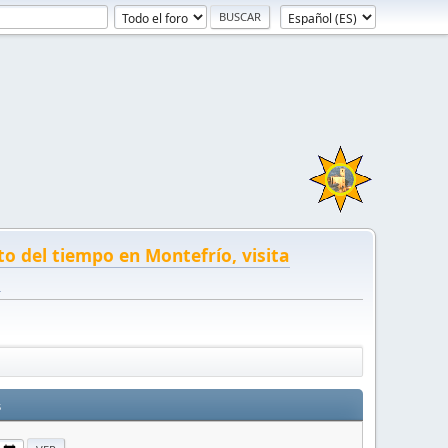
to del tiempo en Montefrío, visita
!
s