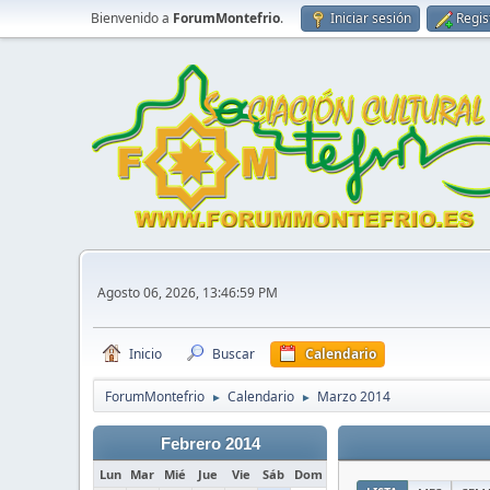
Bienvenido a
ForumMontefrio
.
Iniciar sesión
Regis
Agosto 06, 2026, 13:46:59 PM
Inicio
Buscar
Calendario
ForumMontefrio
Calendario
Marzo 2014
►
►
Febrero 2014
Lun
Mar
Mié
Jue
Vie
Sáb
Dom