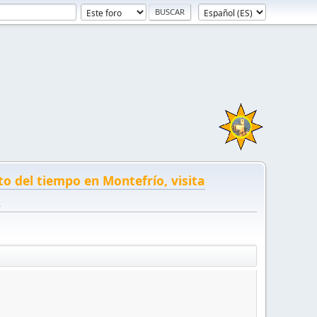
to del tiempo en Montefrío, visita
!