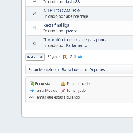
Iniciado por
kisko88
ATLETICO CAMPEON
Iniciado por abencerraje
Recta final liga
Iniciado por
javera
II Maratón bici sierra de parapanda
Iniciado por
Parlamento
2
3
Páginas
1
IR ARRIBA
ForumMontefrio
Barra Libre...
Deportes
►
►
Encuesta
Tema cerrado
Tema Movido
Tema fijado
Temas que estás siguiendo