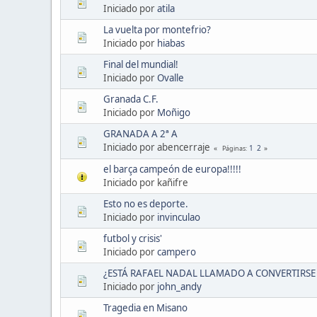
Iniciado por
atila
La vuelta por montefrio?
Iniciado por
hiabas
Final del mundial!
Iniciado por
Ovalle
Granada C.F.
Iniciado por
Moñigo
GRANADA A 2ª A
Iniciado por abencerraje
1
2
Páginas
el barça campeón de europa!!!!!
Iniciado por kañifre
Esto no es deporte.
Iniciado por
invinculao
futbol y crisis'
Iniciado por
campero
¿ESTÁ RAFAEL NADAL LLAMADO A CONVERTIRSE 
Iniciado por
john_andy
Tragedia en Misano