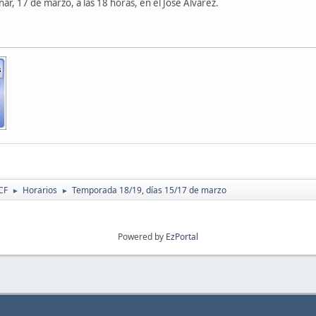
r, 17 de marzo, a las 18 horas, en el José Álvarez.
CF
Horarios
Temporada 18/19, días 15/17 de marzo
►
►
Powered by
EzPortal