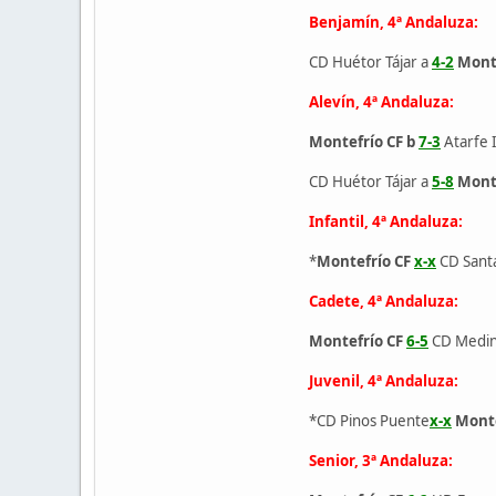
Benjamín, 4ª Andaluza:
CD Huétor Tájar a
4-2
Mont
Alevín, 4ª Andaluza:
Montefrío CF b
7-3
Atarfe I
CD Huétor Tájar a
5-8
Monte
Infantil, 4ª Andaluza:
*
Montefrío CF
x-x
CD Santa
Cadete, 4ª Andaluza:
Montefrío CF
6-5
CD Medina
Juvenil, 4ª Andaluza:
*CD Pinos Puente
x-x
Monte
Senior, 3ª Andaluza: