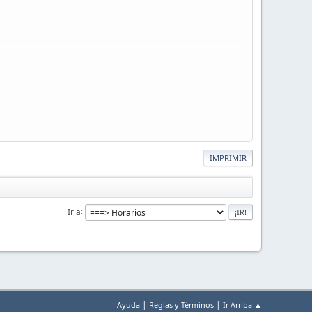
IMPRIMIR
Ir a
|
|
Ayuda
Reglas y Términos
Ir Arriba ▲