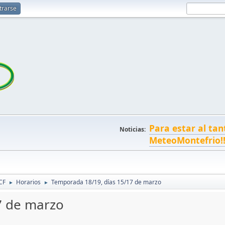
trarse
Para estar al tan
Noticias:
MeteoMontefrio!
CF
Horarios
Temporada 18/19, días 15/17 de marzo
►
►
7 de marzo