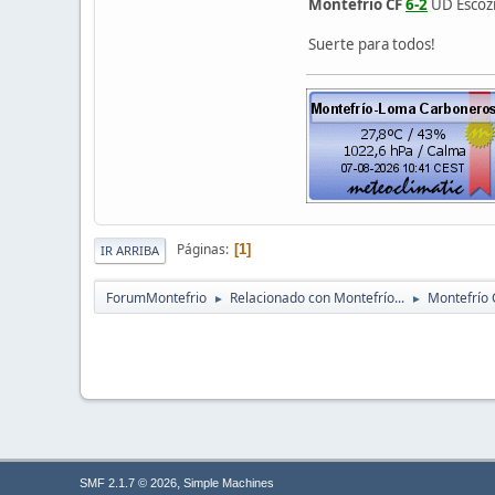
Montefrío CF
6-2
UD Escozna
Suerte para todos!
Páginas
1
IR ARRIBA
ForumMontefrio
Relacionado con Montefrío...
Montefrío 
►
►
,
SMF 2.1.7 © 2026
Simple Machines