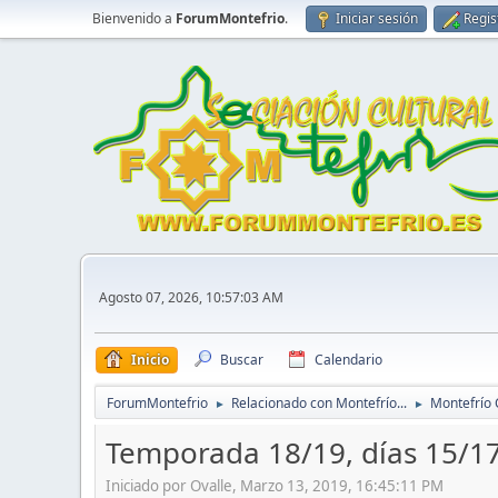
Bienvenido a
ForumMontefrio
.
Iniciar sesión
Regis
Agosto 07, 2026, 10:57:03 AM
Inicio
Buscar
Calendario
ForumMontefrio
Relacionado con Montefrío...
Montefrío 
►
►
Temporada 18/19, días 15/1
Iniciado por Ovalle, Marzo 13, 2019, 16:45:11 PM