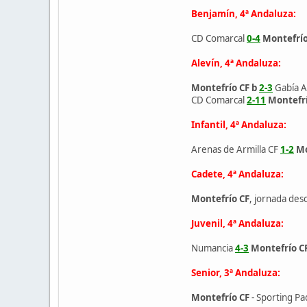
Benjamín, 4ª Andaluza:
CD Comarcal
0-4
Montefrío
Alevín, 4ª Andaluza:
Montefrío CF b
2-3
Gabía At
CD Comarcal
2-11
Montefrí
Infantil, 4ª Andaluza:
Arenas de Armilla CF
1-2
Mo
Cadete, 4ª Andaluza:
Montefrío CF
, jornada des
Juvenil, 4ª Andaluza:
Numancia
4-3
Montefrío C
Senior, 3ª Andaluza:
Montefrío CF
- Sporting Pa