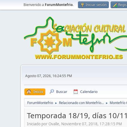
Bienvenido a
ForumMontefrio
.
Iniciar sesión
Regis
Agosto 07, 2026, 16:24:55 PM
Inicio
Buscar
Calendario
ForumMontefrio
Relacionado con Montefrío...
Montefrío 
►
►
Temporada 18/19, días 10/1
Iniciado por Ovalle, Noviembre 07, 2018, 17:28:15 PM