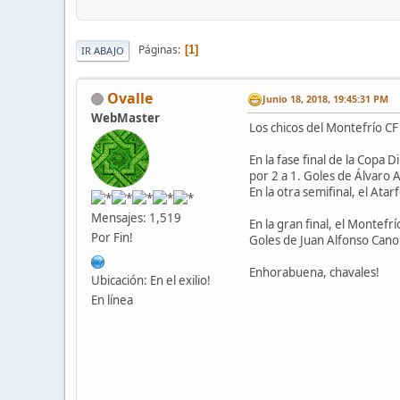
Páginas
1
IR ABAJO
Ovalle
Junio 18, 2018, 19:45:31 PM
WebMaster
Los chicos del Montefrío CF
En la fase final de la Copa 
por 2 a 1. Goles de Álvaro 
En la otra semifinal, el Ata
Mensajes: 1,519
En la gran final, el Montefrí
Por Fin!
Goles de Juan Alfonso Cano
Enhorabuena, chavales!
Ubicación: En el exilio!
En línea