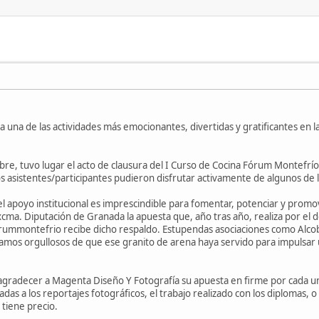
una de las actividades más emocionantes, divertidas y gratificantes en l
re, tuvo lugar el acto de clausura del I Curso de Cocina Fórum Montefrío.
os asistentes/participantes pudieron disfrutar activamente de algunos de
 apoyo institucional es imprescindible para fomentar, potenciar y promover
ma. Diputación de Granada la apuesta que, año tras año, realiza por el d
forummontefrio recibe dicho respaldo. Estupendas asociaciones como Alcob
os orgullosos de que ese granito de arena haya servido para impulsar u
gradecer a Magenta Diseño Y Fotografía su apuesta en firme por cada una
adas a los reportajes fotográficos, el trabajo realizado con los diplomas, o
 tiene precio.