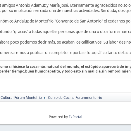
s amigos Antonio Adamuz y María José. Eternamente agradecidos no solo p
, por su implicación en cada una de nuestras actividades. Sin duda, dos 
nómico Andaluz de Montefrío "Convento de San Antonio" el cedernos por 
otundo "gracias" a todas aquellas personas que de una u otra forma han c
ora poco podemos decir más, se acaban los calificativos. Su labor desinte
omenzaremos a publicar un completo reportaje fotográfico tanto del acto
 como si hiciese la cosa más natural del mundo, el estúpido aparecerá de imp
 perder tiempo,buen humor,apetito, y todo esto sin malicia,sin remordimien
 Cultural Fórum Montefrío
Curso de Cocina Forummontefrío
►
Powered by
EzPortal