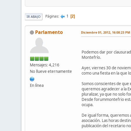
1
Páginas
2
IR ABAJO
Parlamento
Diciembre 01, 2012, 16:08:23 PM
Podemos dar por clausurada 
Montefrío.
Mensajes: 4,216
Ayer, viernes 30 de noviemb
No llueve eternamente
como una fiesta en la que l
Somos conscientes de que el
En línea
queremos agradecer a la Exc
pluralizar, ya que no solo 
Desde forummontefrio estam
ocupa.
De igual forma, queremos a
asociación. Las horas destin
publicación del recetario no