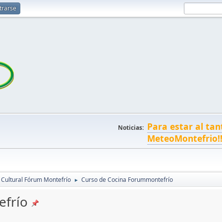
trarse
Para estar al tan
Noticias:
MeteoMontefrio!
 Cultural Fórum Montefrío
Curso de Cocina Forummontefrío
►
efrío