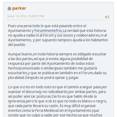
parker
Junio 13, 2012, 13:09:07 PM
#3
Pues una pena todo lo que está pasando entre el
Ayuntamiento y
Forummontefrio.La
verdad que esta historia
no ayuda a nadie:ni al Forum y sus socios y colaboradores,ni al
Ayuntamiento, y por supuesto tampoco ayuda a los habitantes
del pueblo.
Aunque bueno,en toda historia siempre es obligado escuchar
a las dos partes,así que,si existe alguna posibilidad de
respuesta por parte del Ayuntamiento de todos estos
hechos(comunicado o similar)pues también me gustaría
escucharlos,y que se publicaran también en el Forum,dado su
pluralidad.Después se podrá opinar y juzgar.
Lo que si creo en todo esto es que el camino a seguir pasa por
suavizar el discurso(y no radicalizarlo) por ambas partes, para
así poder acercar posturas.Cierto es que hablo desde la
ignorancia,pero lo que si sé es que no todo es blanco o negro,
que cada parte llevará su razón. Es muy dificil organizar
eventos como la Feria Medieval sin el Ayuntamiento (que
conste que no culpo a nadie por ese hecho) ya que muchos