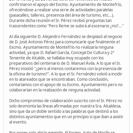
confirmaron el apoyo del Excmo. Ayuntamiento de Montefrío,
ofreciéndose a realizar una serie de actividades paralelas
(pasacalles, talleres, presencia del área de turismo, etc...).
Durante dicha reunión el Sr. Pérez recibió preguntas tan
trascendentes como "Pero Reme se subirá al escenario ¿no?..."
Al día siguiente D. Alejandro Fernández se desplazó al negocio
de D. José Antonio Pérez para comunicarle que finalmente el
Excmo. Ayuntamiento de Montefrío no realizaría ninguna
actividad, ya que D. Rafael García, Concejal De Cultura y 2º
Teniente de Alcalde, se hallaba muy ocupado con los
preparativos del centenario de D. Manuel Ávila. A lo que el Sr.
Pérez insistió "¿pero al menos contaremos con la presencia de
la oficina de turismo?". A lo que el Sr. Fernández volvió a incidir
en lo atareados que se encontraban. Como conclusión,
contaríamos con el apoyo de su Excmo. Ayuntamiento pero no
colaborarían en la realización de ninguna actividad.
Dicho compromiso de colaboración suscrito con el Sr. Pérez no
solo desmonta las líneas afirmadas por nuestra Sra. Alcaldesa,
sino que da un doble sentido a las palabras que destinó a los
distintos ayuntamientos que en un principio si que iban a asistir
al evento.
Por poner solo algún ejemplo. El Excmo. Ayto de Moclín se