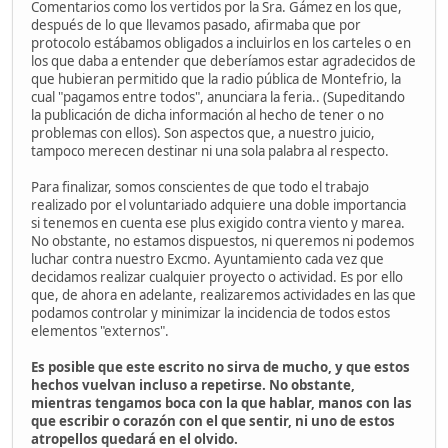
Comentarios como los vertidos por la Sra. Gámez en los que,
después de lo que llevamos pasado, afirmaba que por
protocolo estábamos obligados a incluirlos en los carteles o en
los que daba a entender que deberíamos estar agradecidos de
que hubieran permitido que la radio pública de Montefrio, la
cual "pagamos entre todos", anunciara la feria.. (Supeditando
la publicación de dicha información al hecho de tener o no
problemas con ellos). Son aspectos que, a nuestro juicio,
tampoco merecen destinar ni una sola palabra al respecto.
Para finalizar, somos conscientes de que todo el trabajo
realizado por el voluntariado adquiere una doble importancia
si tenemos en cuenta ese plus exigido contra viento y marea.
No obstante, no estamos dispuestos, ni queremos ni podemos
luchar contra nuestro Excmo. Ayuntamiento cada vez que
decidamos realizar cualquier proyecto o actividad. Es por ello
que, de ahora en adelante, realizaremos actividades en las que
podamos controlar y minimizar la incidencia de todos estos
elementos "externos".
Es posible que este escrito no sirva de mucho, y que estos
hechos vuelvan incluso a repetirse. No obstante,
mientras tengamos boca con la que hablar, manos con las
que escribir o corazón con el que sentir, ni uno de estos
atropellos quedará en el olvido.