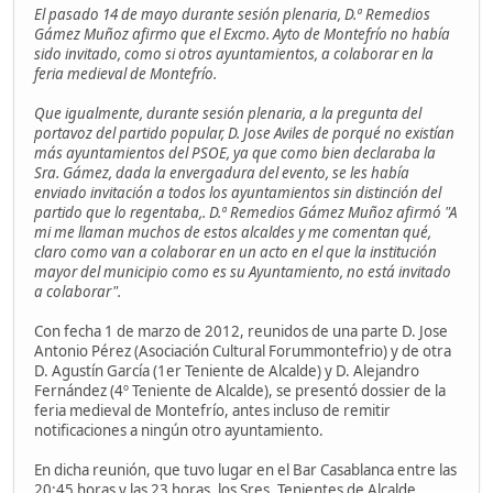
El pasado 14 de mayo durante sesión plenaria, D.ª Remedios
Gámez Muñoz afirmo que el Excmo. Ayto de Montefrío no había
sido invitado, como si otros ayuntamientos, a colaborar en la
feria medieval de Montefrío.
Que igualmente, durante sesión plenaria, a la pregunta del
portavoz del partido popular, D. Jose Aviles de porqué no existían
más ayuntamientos del PSOE, ya que como bien declaraba la
Sra. Gámez, dada la envergadura del evento, se les había
enviado invitación a todos los ayuntamientos sin distinción del
partido que lo regentaba,. D.ª Remedios Gámez Muñoz afirmó "A
mi me llaman muchos de estos alcaldes y me comentan qué,
claro como van a colaborar en un acto en el que la institución
mayor del municipio como es su Ayuntamiento, no está invitado
a colaborar".
Con fecha 1 de marzo de 2012, reunidos de una parte D. Jose
Antonio Pérez (Asociación Cultural Forummontefrio) y de otra
D. Agustín García (1er Teniente de Alcalde) y D. Alejandro
Fernández (4º Teniente de Alcalde), se presentó dossier de la
feria medieval de Montefrío, antes incluso de remitir
notificaciones a ningún otro ayuntamiento.
En dicha reunión, que tuvo lugar en el Bar Casablanca entre las
20:45 horas y las 23 horas, los Sres. Tenientes de Alcalde