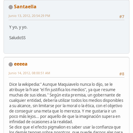
Santaella
Junio 13, 2012, 20:54:29 PM
#7
Y yo, y yo.
SaludoSS
eeeea
Junio 14, 2012, 08:00:51 AM
#8
Dice la wikipedia:" Aunque Maquiavelo nunca lo dijo, se le
atribuye la frase "el fin justifica los medios", ya que resume
muchas de sus ideas." Según esta premisa, un gobernante de
cualquier entidad, debería utilizar todos los medios disponibles
a su alcance, sin limitarse por la moral o la ética, con el objetivo
de conseguir una meta que lo merezca. Y me gustaria ir un
poco más lejos... por aquello de que la imaginación supera en
infinidad de ocasiones a la realidad.
Se dice que el efecto pigmalion es saber usar la confianza que
los demás tengan sobre nosotros, que puede darnos alas para