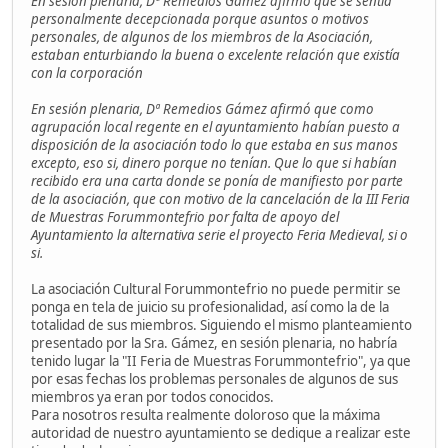
En sesión plenaria, Dª Remedios Gámez afirmó que se sentía
personalmente decepcionada porque asuntos o motivos
personales, de algunos de los miembros de la Asociación,
estaban enturbiando la buena o excelente relación que existía
con la corporación
En sesión plenaria, Dª Remedios Gámez afirmó que como
agrupación local regente en el ayuntamiento habían puesto a
disposición de la asociación todo lo que estaba en sus manos
excepto, eso si, dinero porque no tenían. Que lo que si habían
recibido era una carta donde se ponía de manifiesto por parte
de la asociación, que con motivo de la cancelación de la III Feria
de Muestras Forummontefrio por falta de apoyo del
Ayuntamiento la alternativa serie el proyecto Feria Medieval, si o
si.
La asociación Cultural Forummontefrio no puede permitir se
ponga en tela de juicio su profesionalidad, así como la de la
totalidad de sus miembros. Siguiendo el mismo planteamiento
presentado por la Sra. Gámez, en sesión plenaria, no habría
tenido lugar la "II Feria de Muestras Forummontefrio", ya que
por esas fechas los problemas personales de algunos de sus
miembros ya eran por todos conocidos.
Para nosotros resulta realmente doloroso que la máxima
autoridad de nuestro ayuntamiento se dedique a realizar este