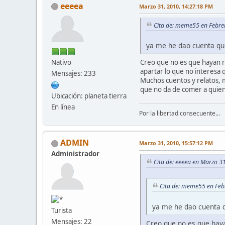
eeeea
Marzo 31, 2010, 14:27:18 PM
Cita de: meme55 en Febre
ya me he dao cuenta que
Nativo
Creo que no es que hayan re
apartar lo que no interesa 
Mensajes: 233
Muchos cuentos y relatos, m
que no da de comer a quien
Ubicación: planeta tierra
En línea
Por la libertad consecuente...
ADMIN
Marzo 31, 2010, 15:57:12 PM
Administrador
Cita de: eeeea en Marzo 3
Cita de: meme55 en Feb
ya me he dao cuenta q
Turista
Mensajes: 22
Creo que no es que haya