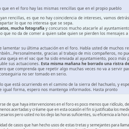
 que en el foro hay las mismas rencillas que en el propio pueblo
an rencillas, es que no hay coincidencia de intereses, vamos detrás 
 apartar lo que no interesa que se sepa.
atos, mucha fotografía
y concursos mucho atacarle al ayuntamiento y
go que no da de comer a quien sabe quien se pierden los mensajes a
 lamentar su última actuación en el foro. Habla usted de muchos re
mbién...Personalmente, gracias al trabajo de mis compañeros, no 
 una queja en el vac que ha sido enviada al ayuntamiento, poco más
uble sus actuaciones.
Esta misma mañana he borrado una ristra de
ro que comprenda que repetir algo muchas veces no va a servir pa
 conseguiria no ser tomado en serio.
o que está ocurriendo en el camino de la sierra del hachuelo, y es
De igual forma, espero nos mantenga informados. Hasta pronto
e de que haya intervenciones en el foro es poco menos que ridículo, de
menos acertadas y créame que en esta ocasión el fin si justificaba los m
esarios pero usted no los dejo las horas suficientes, su eficiencia a la hora
nidad de casos que han hecho usos de estas tretas y semejantes para llama