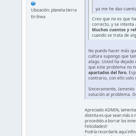
ya me he dao cuenta
Ubicación: planeta tierra
En línea
Creo que no es que hay
correcto, y se intenta
Muchos cuentos y rel
cuando se trata de al
No puedo hacer más que
cultura supongo que ta
alago. Usted ha dejado
que este problema no n
apartados del foro.
Espe
contrario, con ello solo
Sinceramente, lamento l
solución al problema. 
Apreciado ADMIN, lamentars
distinta es que sean más o 
procedido a borrar los innec
Felicidades!!
Podría recordarle aquí infi