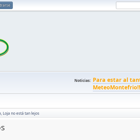
trarse
Para estar al tan
Noticias:
MeteoMontefrio!
, Loja no está tan lejos
os