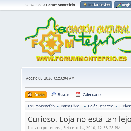
Bienvenido a
ForumMontefrio
.
Iniciar sesión
Regis
Agosto 08, 2026, 05:56:04 AM
Inicio
Buscar
Calendario
ForumMontefrio
Barra Libre...
Cajón Desastre
Curioso
►
►
►
Curioso, Loja no está tan lej
Iniciado por eeeea, Febrero 14, 2010, 12:33:28 PM