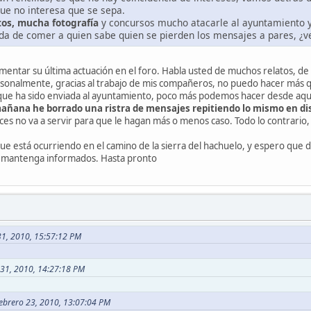
que no interesa que se sepa.
os, mucha fotografía
y concursos mucho atacarle al ayuntamiento y 
 da de comer a quien sabe quien se pierden los mensajes a pares, ¿v
entar su última actuación en el foro. Habla usted de muchos relatos, de
onalmente, gracias al trabajo de mis compañeros, no puedo hacer más q
 que ha sido enviada al ayuntamiento, poco más podemos hacer desde aqu
ñana he borrado una ristra de mensajes repitiendo lo mismo en dist
es no va a servir para que le hagan más o menos caso. Todo lo contrario, 
ue está ocurriendo en el camino de la sierra del hachuelo, y espero que 
s mantenga informados. Hasta pronto
31, 2010, 15:57:12 PM
 31, 2010, 14:27:18 PM
ebrero 23, 2010, 13:07:04 PM