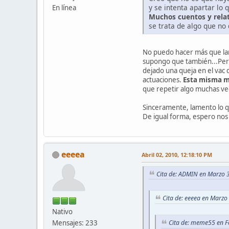
y se intenta apartar lo 
En línea
Muchos cuentos y relat
se trata de algo que no
No puedo hacer más que lam
supongo que también...Pers
dejado una queja en el vac
actuaciones.
Esta misma ma
que repetir algo muchas vec
Sinceramente, lamento lo q
De igual forma, espero no
eeeea
Abril 02, 2010, 12:18:10 PM
Cita de: ADMIN en Marzo 
Cita de: eeeea en Marzo
Nativo
Mensajes: 233
Cita de: meme55 en F