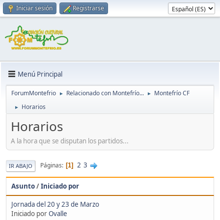
Iniciar sesión
Registrarse
Menú Principal
ForumMontefrio
Relacionado con Montefrío...
Montefrío CF
►
►
Horarios
►
Horarios
A la hora que se disputan los partidos...
2
3
Páginas
1
IR ABAJO
Asunto
/
Iniciado por
Jornada del 20 y 23 de Marzo
Iniciado por
Ovalle