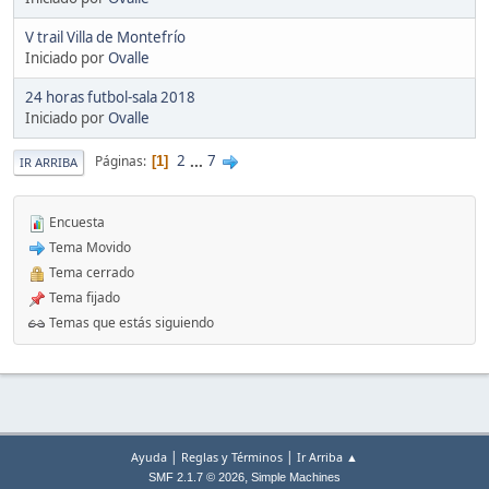
V trail Villa de Montefrío
Iniciado por
Ovalle
24 horas futbol-sala 2018
Iniciado por
Ovalle
2
...
7
Páginas
1
IR ARRIBA
Encuesta
Tema Movido
Tema cerrado
Tema fijado
Temas que estás siguiendo
|
|
Ayuda
Reglas y Términos
Ir Arriba ▲
,
SMF 2.1.7 © 2026
Simple Machines