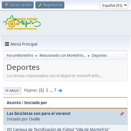
Iniciar sesión
Registrarse
Menú Principal
ForumMontefrio
Relacionado con Montefrío...
Deportes
►
►
Deportes
Los temas relacionados con el deporte montefrieño...
2
...
7
Páginas
1
IR ABAJO
Asunto
/
Iniciado por
Las bicicletas son para el verano!
Iniciado por
Ovalle
VII Campus de Tecnificación de Fútbol "Villa de Montefrío"