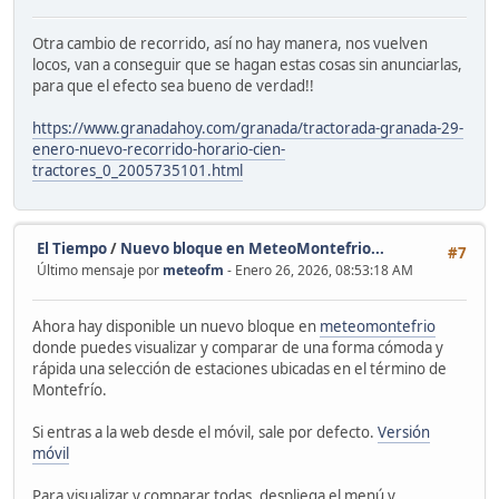
Otra cambio de recorrido, así no hay manera, nos vuelven
locos, van a conseguir que se hagan estas cosas sin anunciarlas,
para que el efecto sea bueno de verdad!!
https://www.granadahoy.com/granada/tractorada-granada-29-
enero-nuevo-recorrido-horario-cien-
tractores_0_2005735101.html
El Tiempo
/
Nuevo bloque en MeteoMontefrio...
#7
Último mensaje por
meteofm
- Enero 26, 2026, 08:53:18 AM
Ahora hay disponible un nuevo bloque en
meteomontefrio
donde puedes visualizar y comparar de una forma cómoda y
rápida una selección de estaciones ubicadas en el término de
Montefrío.
Si entras a la web desde el móvil, sale por defecto.
Versión
móvil
Para visualizar y comparar todas, despliega el menú y