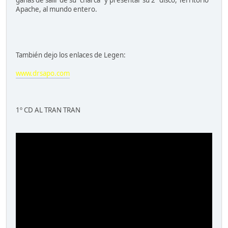
ganas de salir de su "charca" y presentar su 2º disco, Territorio
Apache, al mundo entero.
También dejo los enlaces de Legen:
www.drsapo.com
1º CD AL TRAN TRAN