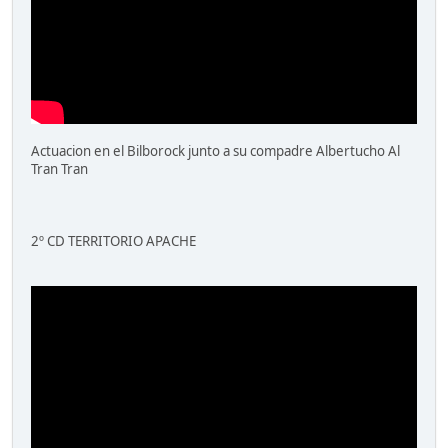
Actuacion en el Bilborock junto a su compadre Albertucho Al
Tran Tran
2º CD TERRITORIO APACHE