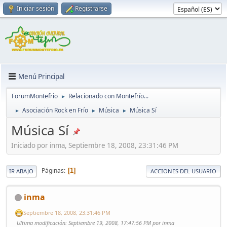
Iniciar sesión
Registrarse
Menú Principal
ForumMontefrio
Relacionado con Montefrío...
►
Asociación Rock en Frío
Música
Música Sí
►
►
►
Música Sí
Iniciado por inma, Septiembre 18, 2008, 23:31:46 PM
Páginas
1
IR ABAJO
ACCIONES DEL USUARIO
inma
Septiembre 18, 2008, 23:31:46 PM
Ultima modificación
: Septiembre 19, 2008, 17:47:56 PM por inma