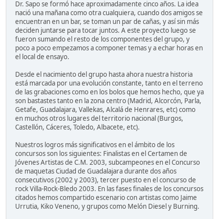
Dr. Sapo se formó hace aproximadamente cinco años. La idea
nació una mañana como otra cualquiera, cuando dos amigos se
encuentran en un bar, se toman un par de cañas, y así sin más
deciden juntarse para tocar juntos. A este proyecto luego se
fueron sumando el resto de los componentes del grupo, y
poco a poco empezamos a componer temas y a echar horas en
el local de ensayo.
Desde el nacimiento del grupo hasta ahora nuestra historia
está marcada por una evolución constante, tanto en el terreno
de las grabaciones como en los bolos que hemos hecho, que ya
son bastastes tanto en la zona centro (Madrid, Alcorcón, Parla,
Getafe, Guadalajara, Vallekas, Alcalá de Henrares, etc) como
en muchos otros lugares del territorio nacional (Burgos,
Castellón, Cáceres, Toledo, Albacete, etc).
Nuestros logros más significativos en el ámbito de los
concursos son los siguientes: Finalistas en el Certamen de
Jóvenes Artistas de C.M. 2003, subcampeones en el Concurso
de maquetas Ciudad de Guadalajara durante dos años
consecutivos (2002 y 2003), tercer puesto en el concurso de
rock Villa-Rock-Bledo 2003. En las fases finales de los concursos
citados hemos compartido escenario con artistas como Jaime
Urrutia, Kiko Veneno, y grupos como Melón Diesel y Burning.