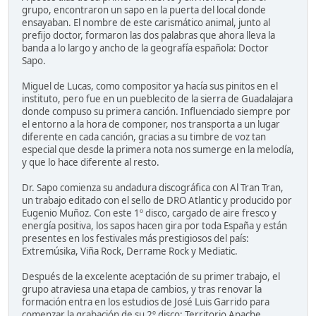
grupo, encontraron un sapo en la puerta del local donde
ensayaban. El nombre de este carismático animal, junto al
prefijo doctor, formaron las dos palabras que ahora lleva la
banda a lo largo y ancho de la geografía española: Doctor
Sapo.
Miguel de Lucas, como compositor ya hacía sus pinitos en el
instituto, pero fue en un pueblecito de la sierra de Guadalajara
donde compuso su primera canción. Influenciado siempre por
el entorno a la hora de componer, nos transporta a un lugar
diferente en cada canción, gracias a su timbre de voz tan
especial que desde la primera nota nos sumerge en la melodía,
y que lo hace diferente al resto.
Dr. Sapo comienza su andadura discográfica con Al Tran Tran,
un trabajo editado con el sello de DRO Atlantic y producido por
Eugenio Muñoz. Con este 1º disco, cargado de aire fresco y
energía positiva, los sapos hacen gira por toda España y están
presentes en los festivales más prestigiosos del país:
Extremúsika, Viña Rock, Derrame Rock y Mediatic.
Después de la excelente aceptación de su primer trabajo, el
grupo atraviesa una etapa de cambios, y tras renovar la
formación entra en los estudios de José Luis Garrido para
comenzar la grabación de su 2º disco: Territorio Apache.