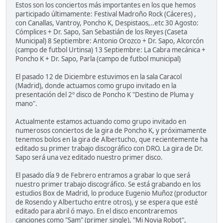
Estos son los conciertos más importantes en los que hemos
participado últimamente: Festival Madroño Rock (Cáceres) ,
con Canallas, Vantroy, Poncho K, Despistaos,..etc 30 Agosto:
Cómplices + Dr. Sapo, San Sebastián de los Reyes (Caseta
Municipal) 8 Septiembre: Antonio Orozco + Dr. Sapo, Alcorcón
(campo de futbol Urtinsa) 13 Septiembre: La Cabra mecánica +
Poncho K + Dr. Sapo, Parla (campo de futbol municipal)
El pasado 12 de Diciembre estuvimos en la sala Caracol
(Madrid), donde actuamos como grupo invitado en la
presentación del 2º disco de Poncho K "Destino de Pluma y
mano".
Actualmente estamos actuando como grupo invitado en
numerosos conciertos de la gira de Poncho K, y próximamente
tenemos bolos en la gira de Albertucho, que recientemente ha
editado su primer trabajo discográfico con DRO. La gira de Dr.
Sapo será una vez editado nuestro primer disco.
El pasado día 9 de Febrero entramos a grabar lo que será
nuestro primer trabajo discográfico. Se está grabando en los
estudios Box de Madrid, lo produce Eugenio Muñoz (productor
de Rosendo y Albertucho entre otros), y se espera que esté
editado para abril ó mayo. En el disco encontraremos
canciones como "Sam" (primer single), "Mi Novia Robot",