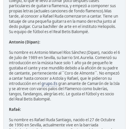
colegio, lo que le llevo a tomar poco después clases
particulares de guitarra flamenca, y empezó a componer sus
propias letras (actuales canciones de fondo flamenco).Mas
tarde, al conocer a Rafael Ruda comenzaron a cantar. Tiene un
tatuaje de una pequeña guitarra en la mano derecha junto al
dedo pulgar. Cursa bachiller de arte en el instituto Heliopolis.
Su equipo de fútbol es el Real Betis Balompié.
Antonio (Dipan):
Su nombre es Antonio Manuel Ríos Sánchez (Dipan), nacido el 6
de Julio de 1989 en Sevilla, su barrio Snt.Aurelia. Comenzó su
introducción en la música hace solo 1 año ya de pequeño le
gustaba el cante y ese mundillo debido a la afición de su padre
de cantante, perteneciente al ``Coro de Almonte´´. No empezó
a cantar hasta conocer a Astola y Rafael, que le pidieron su
introducción en el
grupo.Es
gran amante de Camarón de la Isla
y se atreve con varios palos del Flamenco como bulerías,
tangos, fandangos, alegrías etc. Le gusta el fútbol y es socio
del Real Betis Balompié.
Rafaé:
Su nombre es Rafael Ruda Santiago, nacido el 27 de Octubre
de 1990 en Sevilla, actualmente vive en la barriada