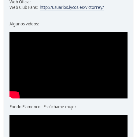
Web Oficial:
Web Club Fans:
http://usuarios.lycos.es/victorrey/
Algunos videos:
Fondo Flamenco - Escúchame mujer