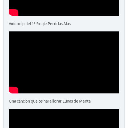
Videoclip del 1º Single Perdi las Alas
Una cancion que os hara llorar Lunas de Menta