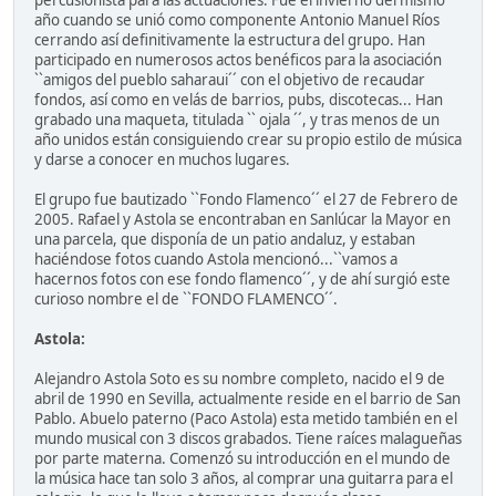
percusionista para las actuaciones. Fue el invierno del mismo
año cuando se unió como componente Antonio Manuel Ríos
cerrando así definitivamente la estructura del grupo. Han
participado en numerosos actos benéficos para la asociación
``amigos del pueblo saharaui´´ con el objetivo de recaudar
fondos, así como en velás de barrios, pubs, discotecas... Han
grabado una maqueta, titulada `` ojala ´´, y tras menos de un
año unidos están consiguiendo crear su propio estilo de música
y darse a conocer en muchos lugares.
El grupo fue bautizado ``Fondo Flamenco´´ el 27 de Febrero de
2005. Rafael y Astola se encontraban en Sanlúcar la Mayor en
una parcela, que disponía de un patio andaluz, y estaban
haciéndose fotos cuando Astola mencionó...``vamos a
hacernos fotos con ese fondo flamenco´´, y de ahí surgió este
curioso nombre el de ``FONDO FLAMENCO´´.
Astola:
Alejandro Astola Soto es su nombre completo, nacido el 9 de
abril de 1990 en Sevilla, actualmente reside en el barrio de San
Pablo. Abuelo paterno (Paco Astola) esta metido también en el
mundo musical con 3 discos grabados. Tiene raíces malagueñas
por parte materna. Comenzó su introducción en el mundo de
la música hace tan solo 3 años, al comprar una guitarra para el