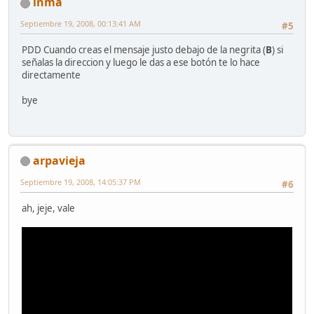
inma
Septiembre 19, 2008, 00:13:41 AM
#5
PDD Cuando creas el mensaje justo debajo de la negrita (
B
) si
señalas la direccion y luego le das a ese botón te lo hace
directamente
bye
arpavieja
Septiembre 19, 2008, 14:05:37 PM
#6
ah, jeje, vale