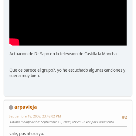
Actuacion de Dr Sapo en la television de Castilla la Mancha
Que os parece el grupo?, yo he escuchado algunas canciones y
suena muy bien.
arpavieja
Septiembre 18, 2008, 23:48:02 PM
#2
Ultima modificación
: Septiembre 19, 2008, 09:28:52 AM por Parlamento
vale, pos ahora yo.