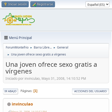
Iniciar sesión
Registrarse
Menú Principal
ForumMontefrio
Barra Libre...
General
►
►
Una joven ofrece sexo gratis a vírgenes
►
Una joven ofrece sexo gratis a
vírgenes
Iniciado por invinculao, Mayo 31, 2008, 14:10:52 PM
Páginas
1
IR ABAJO
ACCIONES DEL USUARIO
invinculao
Mayo 31, 2008, 14:10:52 PM