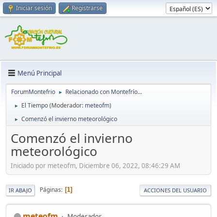
Iniciar sesión
Registrarse
Menú Principal
ForumMontefrio
Relacionado con Montefrío...
►
El Tiempo
(Moderador:
meteofm
)
►
Comenzó el invierno meteorológico
►
Comenzó el invierno
meteorológico
Iniciado por meteofm, Diciembre 06, 2022, 08:46:29 AM
Páginas
1
IR ABAJO
ACCIONES DEL USUARIO
meteofm
Moderador