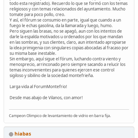
todo esta registrado). Recuerdo lo que se formó con los temas
religiosos y con temas relacionados del ayuntamiento. Mucho
tomate para poco pollo, creo.
Y así, el fórum se consumio en parte, igual que cuando a un
fuego le echas gasolina, da la llamarada y luego, humo.
Pero siguen las brasas, no se apagó, aun con los intentos de
darle la espalda motivados u ordenados por los que mandan
en las sombras, y sus clientes, claro, aun intentado apropiarse
la idea primigenia con singulares copias abocadas al fracaso por
su misma base inestable.
Sin embargo, aquí sigue el fórum, luchando contra viento y
menosprecio, arrinconado pero siempre sacando a relucir los
temas inconvenientes para quienes ejercen ese control
sigiloso y sibilino de la sociedad montefrieña.
Larga vida al ForumMontefrio!
Desde mas abajo de Vilanos, con amor!
Campeon Olimpico de levantamiento de vidrio en barra fija.
hiabas