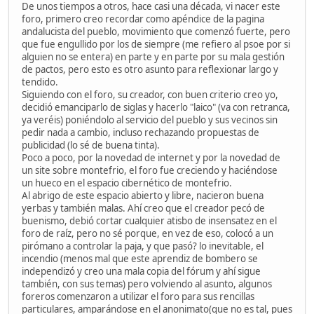
De unos tiempos a otros, hace casi una década, vi nacer este
foro, primero creo recordar como apéndice de la pagina
andalucista del pueblo, movimiento que comenzó fuerte, pero
que fue engullido por los de siempre (me refiero al psoe por si
alguien no se entera) en parte y en parte por su mala gestión
de pactos, pero esto es otro asunto para reflexionar largo y
tendido.
Siguiendo con el foro, su creador, con buen criterio creo yo,
decidió emanciparlo de siglas y hacerlo "laico" (va con retranca,
ya veréis) poniéndolo al servicio del pueblo y sus vecinos sin
pedir nada a cambio, incluso rechazando propuestas de
publicidad (lo sé de buena tinta).
Poco a poco, por la novedad de internet y por la novedad de
un site sobre montefrio, el foro fue creciendo y haciéndose
un hueco en el espacio cibernético de montefrio.
Al abrigo de este espacio abierto y libre, nacieron buena
yerbas y también malas. Ahí creo que el creador pecó de
buenismo, debió cortar cualquier atisbo de insensatez en el
foro de raíz, pero no sé porque, en vez de eso, colocó a un
pirómano a controlar la paja, y que pasó? lo inevitable, el
incendio (menos mal que este aprendiz de bombero se
independizó y creo una mala copia del fórum y ahí sigue
también, con sus temas) pero volviendo al asunto, algunos
foreros comenzaron a utilizar el foro para sus rencillas
particulares, amparándose en el anonimato(que no es tal, pues